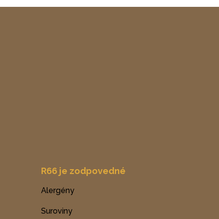
R66 je zodpovedné
Alergény
Suroviny