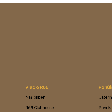
Viac o R66
Ponú
Náš príbeh
Cateri
R66 Clubhouse
Ponuka