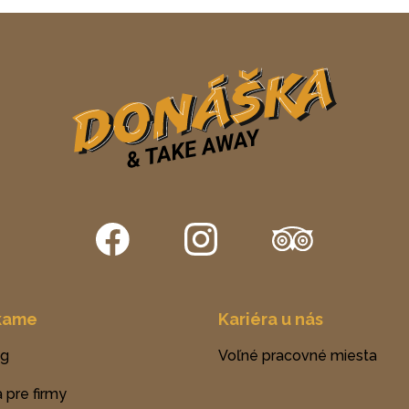
kame
Kariéra u nás
ng
Voľné pracovné miesta
 pre firmy