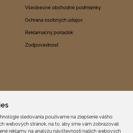
Všeobecné obchodné podmienky
Ochrana osobných údajov
Reklamačný poriadok
Zodpovednosť
ies
chnológie sledovania používame na zlepšenie vášho
šich webových stránok, na to, aby sme vám zobrazovali
Vytvorené spoločnosťou Efektívny marketing.
lené reklamy, na analýzu návštevnosti našich webových