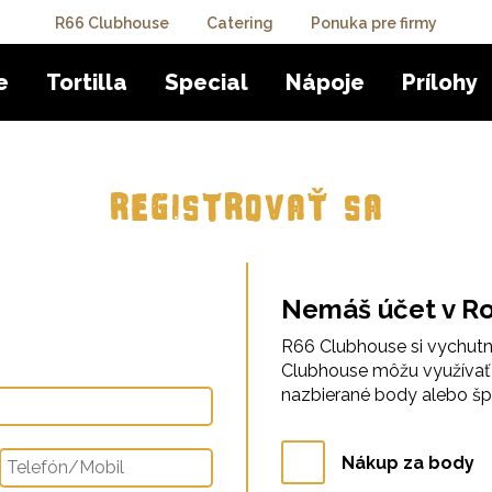
R66 Clubhouse
Catering
Ponuka pre firmy
e
Tortilla
Special
Nápoje
Prílohy
REGISTROVAŤ SA
Nemáš účet v Ro
R66 Clubhouse si vychutná
Clubhouse môžu využívať 
nazbierané body alebo špe
Nákup za body